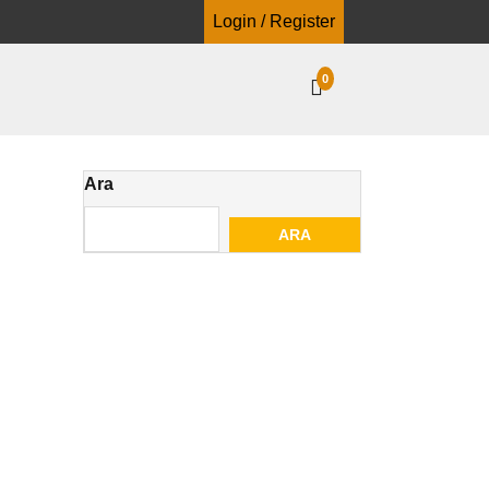
Login / Register
0
Ara
ARA