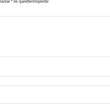
alanlar
*
ile işaretlenmişlerdir