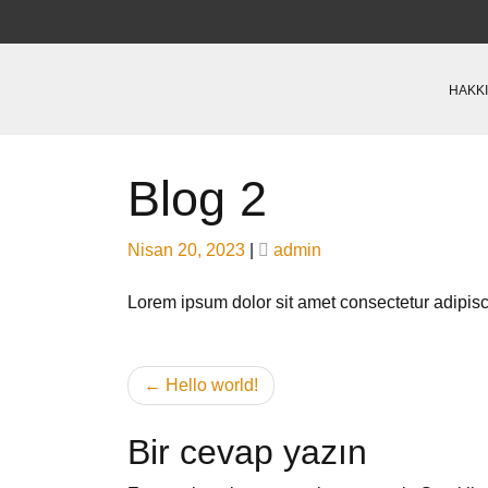
Skip
to
content
HAKK
Blog 2
Posted
Posted
Nisan 20, 2023
|
admin
on
on
Lorem ipsum dolor sit amet consectetur adipisc
Yazı
Hello world!
dolaşımı
Bir cevap yazın