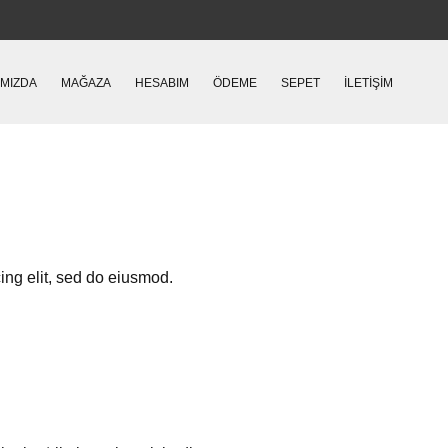
IMIZDA
MAĞAZA
HESABIM
ÖDEME
SEPET
İLETIŞIM
ing elit, sed do eiusmod.