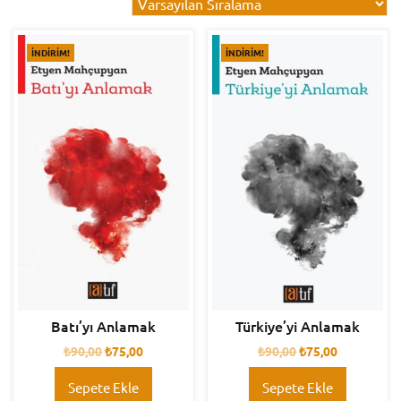
İNDIRIM!
İNDIRIM!
Batı’yı Anlamak
Türkiye’yi Anlamak
₺
90,00
₺
75,00
₺
90,00
₺
75,00
Sepete Ekle
Sepete Ekle