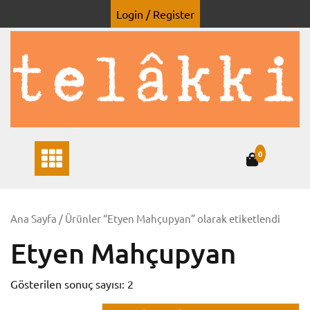
Skip
Login / Register
to
content
0
Ana Sayfa
/ Ürünler “Etyen Mahçupyan” olarak etiketlendi
Etyen Mahçupyan
Gösterilen sonuç sayısı: 2